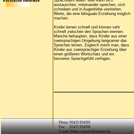
Sprachraum leben. Man kann sich
austauschen, miteinander sprechen, sich
schreiben und in Augenhöhe verstehen.
Werte, die eine bilinguale Erziehung möglich
machen.
Kinder lernen schnell und können sehr
schnell zwischen den Sprachen trennen.
Manche behaupten, dass Kinder aus einer
zweisprachigen Umgebung langsamer das
Sprechen lernen. Zugleich meint man, dass
Kinder aus zweisprachiger Erziehung über
einen größeren Wortschatz und ein
besseres Sprachgefühl verfügen.
Phone: 05435 954595
Fax: 05435 954596
E-mail: Halina.schaefer@osnanet.de